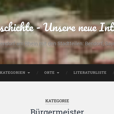
chichte - Unsere neue Int
Bendorf am Rhein mit den Stadtteilen: Bendorf, Sa
KATEGORIEN
ORTE
LITERATURLISTE
KATEGORIE
Bürgermeister