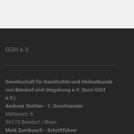
GGH e.V.
Gesellschaft für Geschichte und Heimatkunde
von Bendorf und Umgebung e.V. (kurz GGH
e.V.)
Andreas Stettler - 1. Vorsitzender
Mühlenstr. 8
56170 Bendorf / Rhein
Maik Zumbusch - Schriftführer