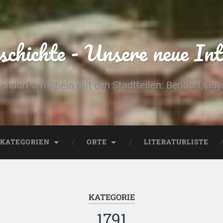
chichte - Unsere neue Int
Bendorf am Rhein mit den Stadtteilen: Bendorf, Sa
KATEGORIEN
ORTE
LITERATURLISTE
KATEGORIE
1791