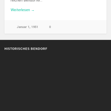
reichen Bendorfer…
Weiterlesen →
Januar 1, 1951
0
HISTORISCHES BENDORF