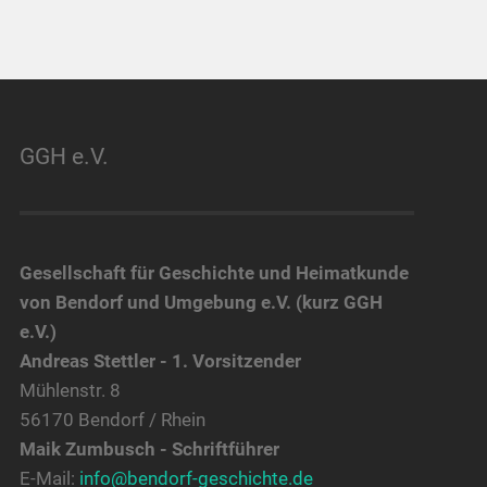
GGH e.V.
Gesellschaft für Geschichte und Heimatkunde
von Bendorf und Umgebung e.V. (kurz GGH
e.V.)
Andreas Stettler - 1. Vorsitzender
Mühlenstr. 8
56170 Bendorf / Rhein
Maik Zumbusch - Schriftführer
E-Mail:
info@bendorf-geschichte.de