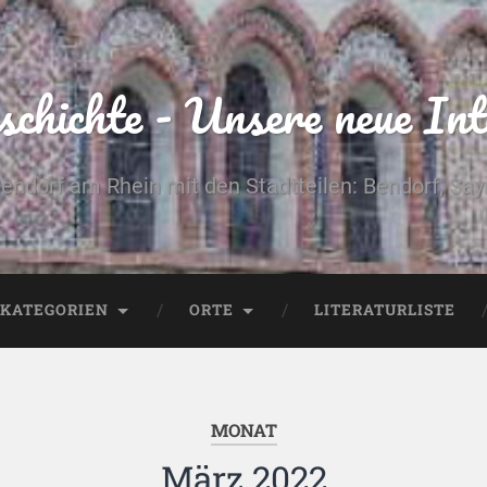
chichte - Unsere neue Int
Bendorf am Rhein mit den Stadtteilen: Bendorf, Sa
KATEGORIEN
ORTE
LITERATURLISTE
MONAT
März 2022