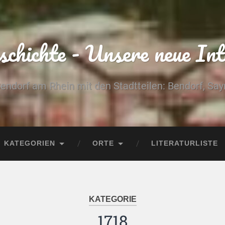
chichte - Unsere neue Int
Bendorf am Rhein mit den Stadtteilen: Bendorf, Sa
KATEGORIEN
ORTE
LITERATURLISTE
KATEGORIE
1718