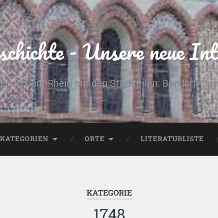
chichte - Unsere neue Int
Bendorf am Rhein mit den Stadtteilen: Bendorf, Sa
KATEGORIEN
ORTE
LITERATURLISTE
KATEGORIE
1748