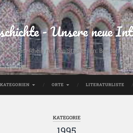
chichte - Unsere neue Int
Bendorf am Rhein mit den Stadtteilen: Bendorf, Sa
KATEGORIEN
ORTE
LITERATURLISTE
KATEGORIE
1995