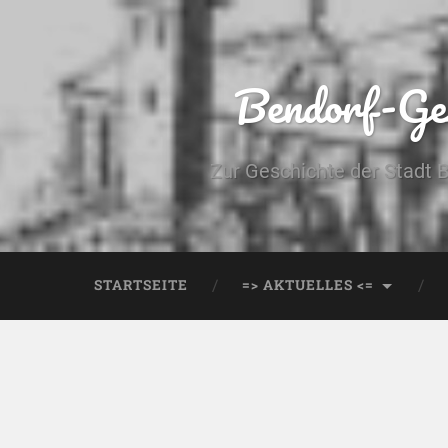
Bendorf-Ges
Zur Geschichte der Stadt 
STARTSEITE
=> AKTUELLES <=