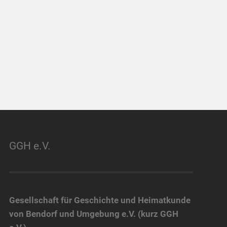
GGH e.V.
Gesellschaft für Geschichte und Heimatkunde
von Bendorf und Umgebung e.V. (kurz GGH