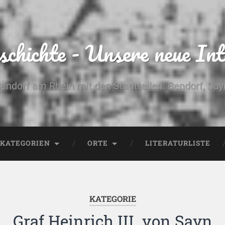
chichte - Unsere neue Int
Bendorf am Rhein mit den Stadtteilen: Bendorf, Sa
KATEGORIEN
ORTE
LITERATURLISTE
KATEGORIE
Graf Heinrich III. von Sayn