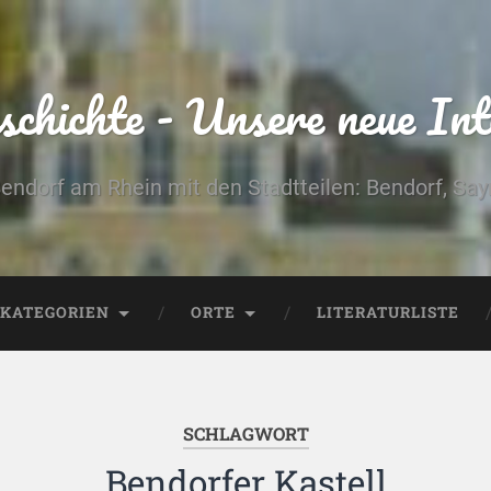
chichte - Unsere neue Int
Bendorf am Rhein mit den Stadtteilen: Bendorf, Sa
KATEGORIEN
ORTE
LITERATURLISTE
SCHLAGWORT
Bendorfer Kastell