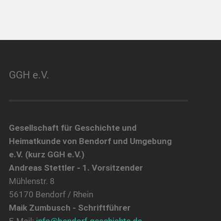
GGH e.V.
Gesellschaft für Geschichte und
Heimatkunde von Bendorf und Umgebung
e.V. (kurz GGH e.V.)
Andreas Stettler - 1. Vorsitzender
Mühlenstr. 8
56170 Bendorf / Rhein
Maik Zumbusch - Schriftführer