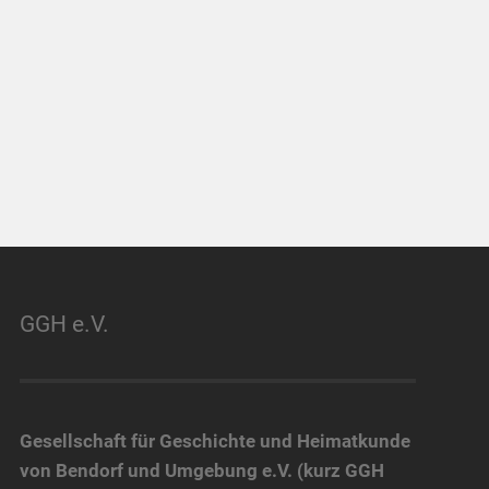
GGH e.V.
Gesellschaft für Geschichte und Heimatkunde
von Bendorf und Umgebung e.V. (kurz GGH