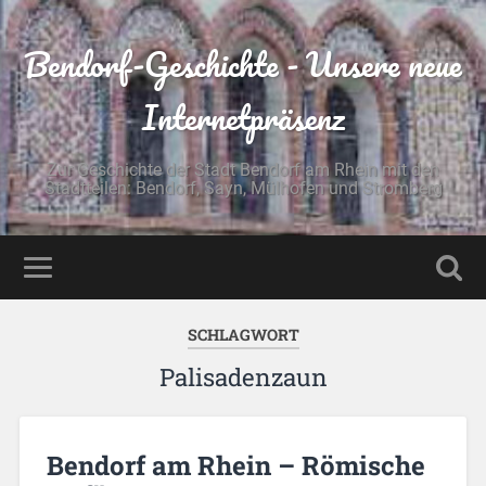
Bendorf-Geschichte - Unsere neue
Internetpräsenz
Zur Geschichte der Stadt Bendorf am Rhein mit den
Stadtteilen: Bendorf, Sayn, Mülhofen und Stromberg
SCHLAGWORT
Palisadenzaun
Bendorf am Rhein – Römische