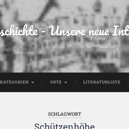
chichte - Unsere neue Int
Bendorf am Rhein mit den Stadtteilen: Bendorf, Sa
KATEGORIEN
ORTE
LITERATURLISTE
SCHLAGWORT
Schützenhöhe