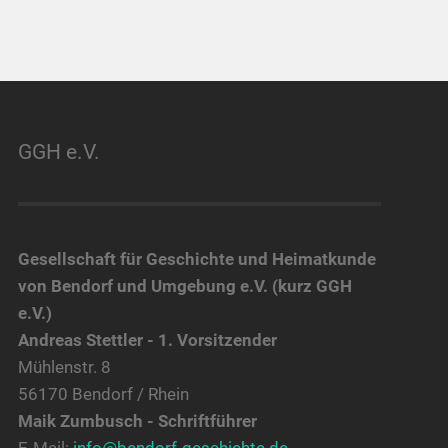
GGH e.V.
Gesellschaft für Geschichte und Heimatkunde
von Bendorf und Umgebung e.V. (kurz GGH
e.V.)
Andreas Stettler - 1. Vorsitzender
Mühlenstr. 8
56170 Bendorf / Rhein
Maik Zumbusch - Schriftführer