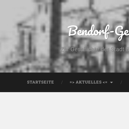
Bendorf-Ges
Zur Geschichte der Stadt 
STARTSEITE
=> AKTUELLES <=