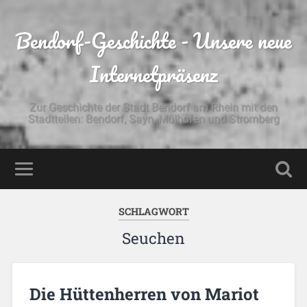
Bendorf-Geschichte - Unsere neue
Internetpräsenz
Zur Geschichte der Stadt Bendorf am Rhein mit den
Stadtteilen: Bendorf, Sayn, Mülhofen und Stromberg
SCHLAGWORT
Seuchen
Die Hüttenherren von Mariot