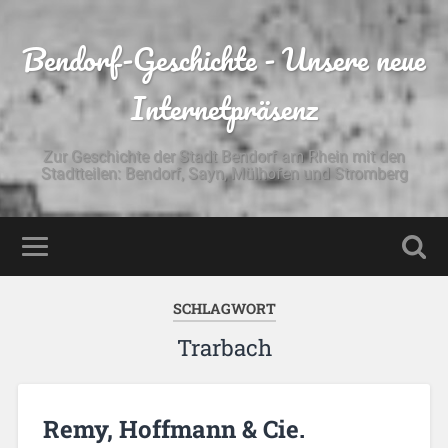
Bendorf-Geschichte - Unsere neue
Internetpräsenz
Zur Geschichte der Stadt Bendorf am Rhein mit den
Stadtteilen: Bendorf, Sayn, Mülhofen und Stromberg
SCHLAGWORT
Trarbach
Remy, Hoffmann & Cie.