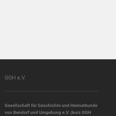
GGH e.V.
Gesellschaft für Geschichte und Heimatkunde
von Bendorf und Umgebung e.V. (kurz GGH