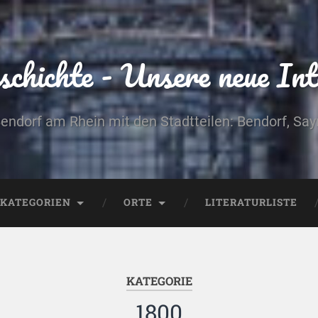
chichte - Unsere neue Int
Bendorf am Rhein mit den Stadtteilen: Bendorf, Sa
KATEGORIEN
ORTE
LITERATURLISTE
KATEGORIE
1800