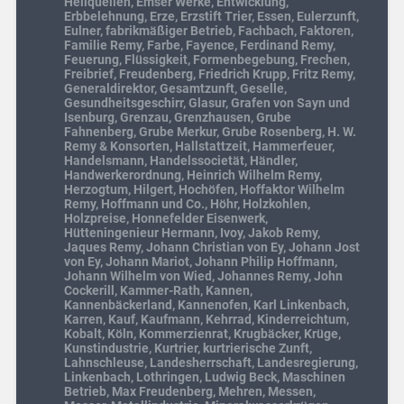
Heilquellen
,
Emser Werke
,
Entwicklung
,
Erbbelehnung
,
Erze
,
Erzstift Trier
,
Essen
,
Eulerzunft
,
Eulner
,
fabrikmäßiger Betrieb
,
Fachbach
,
Faktoren
,
Familie Remy
,
Farbe
,
Fayence
,
Ferdinand Remy
,
Feuerung
,
Flüssigkeit
,
Formenbegebung
,
Frechen
,
Freibrief
,
Freudenberg
,
Friedrich Krupp
,
Fritz Remy
,
Generaldirektor
,
Gesamtzunft
,
Geselle
,
Gesundheitsgeschirr
,
Glasur
,
Grafen von Sayn und
Isenburg
,
Grenzau
,
Grenzhausen
,
Grube
Fahnenberg
,
Grube Merkur
,
Grube Rosenberg
,
H. W.
Remy & Konsorten
,
Hallstattzeit
,
Hammerfeuer
,
Handelsmann
,
Handelssocietät
,
Händler
,
Handwerkerordnung
,
Heinrich Wilhelm Remy
,
Herzogtum
,
Hilgert
,
Hochöfen
,
Hoffaktor Wilhelm
Remy
,
Hoffmann und Co.
,
Höhr
,
Holzkohlen
,
Holzpreise
,
Honnefelder Eisenwerk
,
Hütteningenieur Hermann
,
Ivoy
,
Jakob Remy
,
Jaques Remy
,
Johann Christian von Ey
,
Johann Jost
von Ey
,
Johann Mariot
,
Johann Philip Hoffmann
,
Johann Wilhelm von Wied
,
Johannes Remy
,
John
Cockerill
,
Kammer-Rath
,
Kannen
,
Kannenbäckerland
,
Kannenofen
,
Karl Linkenbach
,
Karren
,
Kauf
,
Kaufmann
,
Kehrrad
,
Kinderreichtum
,
Kobalt
,
Köln
,
Kommerzienrat
,
Krugbäcker
,
Krüge
,
Kunstindustrie
,
Kurtrier
,
kurtrierische Zunft
,
Lahnschleuse
,
Landesherrschaft
,
Landesregierung
,
Linkenbach
,
Lothringen
,
Ludwig Beck
,
Maschinen
Betrieb
,
Max Freudenberg
,
Mehren
,
Messen
,