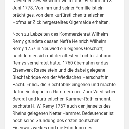
Nieverner Gewerkschaft weiter aus. Er starb am 8.
Juni 1778. Von ihm und seiner Familie ist ein
prächtiges, von dem kurfürstlichen trierischen
Hofmaler Zick hergestelltes Ölgemälde erhalten.
Noch zu Lebzeiten des Kommerzienrat Wilhelm
Remy gründete dessen Neffe Heinrich Wilhelm
Remy 1757 in Neuwied ein eigenes Geschäft,
nachdem er sich mit der ältesten Tochter Johann
Remys verheiratet hatte. 1760 übernahm er das
Eisenwerk Rasselstein und die dabei gelegene
Blechfabrique von der Wiedischen Herrschaft in
Pacht. Er ließ die Blechfabrik eingehen und machte
dafür ein doppeltes Hammerfeuer. Zum Wiedischen
Bergrat und kurtrierischen Kammer-Rath ernannt,
pachtete H. W. Remy 1767 auch den jenseits des
Rheins gelegenen Netter Hammer. Bedeutender ist
noch seine Gründung des ersten deutschen
Eisenwalzwerkes und die Erfindung des