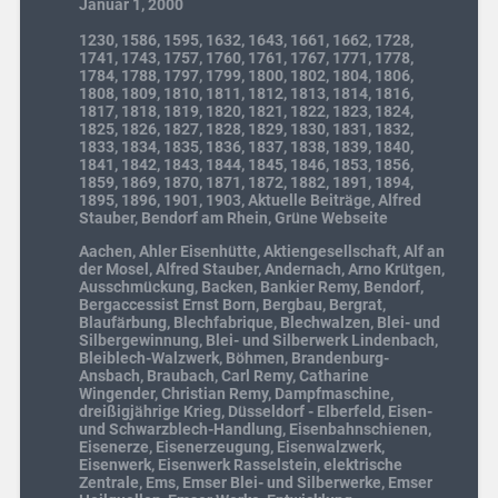
Januar 1, 2000
1230
,
1586
,
1595
,
1632
,
1643
,
1661
,
1662
,
1728
,
1741
,
1743
,
1757
,
1760
,
1761
,
1767
,
1771
,
1778
,
1784
,
1788
,
1797
,
1799
,
1800
,
1802
,
1804
,
1806
,
1808
,
1809
,
1810
,
1811
,
1812
,
1813
,
1814
,
1816
,
1817
,
1818
,
1819
,
1820
,
1821
,
1822
,
1823
,
1824
,
1825
,
1826
,
1827
,
1828
,
1829
,
1830
,
1831
,
1832
,
1833
,
1834
,
1835
,
1836
,
1837
,
1838
,
1839
,
1840
,
1841
,
1842
,
1843
,
1844
,
1845
,
1846
,
1853
,
1856
,
1859
,
1869
,
1870
,
1871
,
1872
,
1882
,
1891
,
1894
,
1895
,
1896
,
1901
,
1903
,
Aktuelle Beiträge
,
Alfred
Stauber
,
Bendorf am Rhein
,
Grüne Webseite
Aachen
,
Ahler Eisenhütte
,
Aktiengesellschaft
,
Alf an
der Mosel
,
Alfred Stauber
,
Andernach
,
Arno Krütgen
,
Ausschmückung
,
Backen
,
Bankier Remy
,
Bendorf
,
Bergaccessist Ernst Born
,
Bergbau
,
Bergrat
,
Blaufärbung
,
Blechfabrique
,
Blechwalzen
,
Blei- und
Silbergewinnung
,
Blei- und Silberwerk Lindenbach
,
Bleiblech-Walzwerk
,
Böhmen
,
Brandenburg-
Ansbach
,
Braubach
,
Carl Remy
,
Catharine
Wingender
,
Christian Remy
,
Dampfmaschine
,
dreißigjährige Krieg
,
Düsseldorf - Elberfeld
,
Eisen-
und Schwarzblech-Handlung
,
Eisenbahnschienen
,
Eisenerze
,
Eisenerzeugung
,
Eisenwalzwerk
,
Eisenwerk
,
Eisenwerk Rasselstein
,
elektrische
Zentrale
,
Ems
,
Emser Blei- und Silberwerke
,
Emser