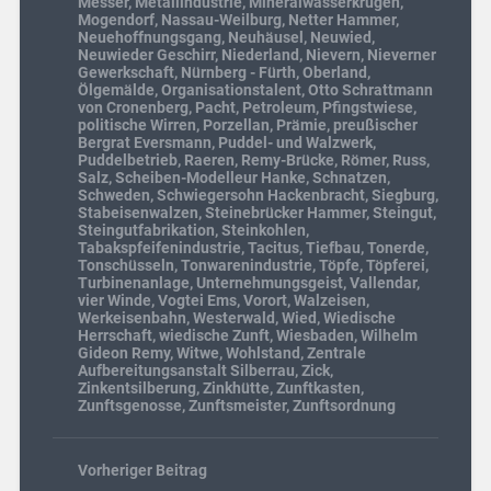
Messer
,
Metallindustrie
,
Mineralwasserkrügen
,
Mogendorf
,
Nassau-Weilburg
,
Netter Hammer
,
Neuehoffnungsgang
,
Neuhäusel
,
Neuwied
,
Neuwieder Geschirr
,
Niederland
,
Nievern
,
Nieverner
Gewerkschaft
,
Nürnberg - Fürth
,
Oberland
,
Ölgemälde
,
Organisationstalent
,
Otto Schrattmann
von Cronenberg
,
Pacht
,
Petroleum
,
Pfingstwiese
,
politische Wirren
,
Porzellan
,
Prämie
,
preußischer
Bergrat Eversmann
,
Puddel- und Walzwerk
,
Puddelbetrieb
,
Raeren
,
Remy-Brücke
,
Römer
,
Russ
,
Salz
,
Scheiben-Modelleur Hanke
,
Schnatzen
,
Schweden
,
Schwiegersohn Hackenbracht
,
Siegburg
,
Stabeisenwalzen
,
Steinebrücker Hammer
,
Steingut
,
Steingutfabrikation
,
Steinkohlen
,
Tabakspfeifenindustrie
,
Tacitus
,
Tiefbau
,
Tonerde
,
Tonschüsseln
,
Tonwarenindustrie
,
Töpfe
,
Töpferei
,
Turbinenanlage
,
Unternehmungsgeist
,
Vallendar
,
vier Winde
,
Vogtei Ems
,
Vorort
,
Walzeisen
,
Werkeisenbahn
,
Westerwald
,
Wied
,
Wiedische
Herrschaft
,
wiedische Zunft
,
Wiesbaden
,
Wilhelm
Gideon Remy
,
Witwe
,
Wohlstand
,
Zentrale
Aufbereitungsanstalt Silberrau
,
Zick
,
Zinkentsilberung
,
Zinkhütte
,
Zunftkasten
,
Zunftsgenosse
,
Zunftsmeister
,
Zunftsordnung
Vorheriger Beitrag