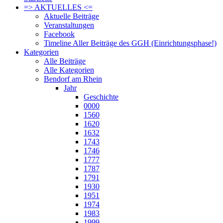
=> AKTUELLES <=
Aktuelle Beiträge
Veranstaltungen
Facebook
Timeline Aller Beiträge des GGH (Einrichtungsphase!)
Kategorien
Alle Beiträge
Alle Kategorien
Bendorf am Rhein
Jahr
Geschichte
0000
1560
1620
1632
1743
1746
1777
1787
1791
1930
1951
1974
1983
1999