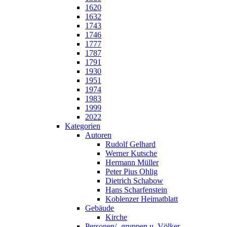
1620
1632
1743
1746
1777
1787
1791
1930
1951
1974
1983
1999
2022
Kategorien
Autoren
Rudolf Gelhard
Werner Kutsche
Hermann Müller
Peter Pius Ohlig
Dietrich Schabow
Hans Scharfenstein
Koblenzer Heimatblatt
Gebäude
Kirche
Personen/ -gruppen u. Völker