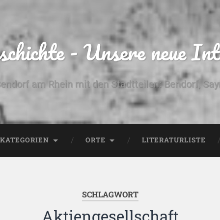
chichte - Unsere neue Int
Bendorf am Rhein mit den Stadtteilen: Bendorf, Sa
KATEGORIEN
ORTE
LITERATURLISTE
SCHLAGWORT
Aktiengesellschaft