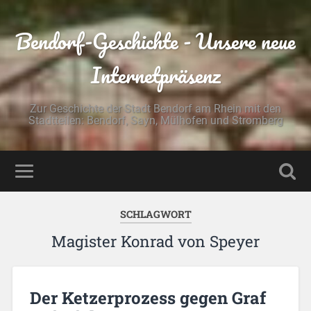
Bendorf-Geschichte - Unsere neue
Internetpräsenz
Zur Geschichte der Stadt Bendorf am Rhein mit den
Stadtteilen: Bendorf, Sayn, Mülhofen und Stromberg
SCHLAGWORT
Magister Konrad von Speyer
Der Ketzerprozess gegen Graf