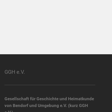
GGH e.V.
Gesellschaft für Geschichte und Heimatkunde
von Bendorf und Umgebung e.V. (kurz GGH